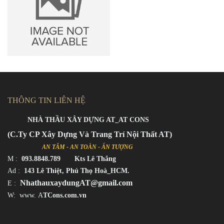
THÔNG TIN LIÊN HỆ
NHÀ THẦU XÂY DỰNG AT_AT CONS
(C.Ty CP Xây Dựng Và Trang Trí Nội Thất AT)
AN TÂM - AN TOÀN - ẤN TƯỢNG
M
:
093.8848.789 Kts Lê Thắng
Ad :
143 Lê Thiệt, Phú Thọ Hoà_HCM.
NhathauxaydungAT@gmail.com
E :
W: www.
A
TCons.com.vn