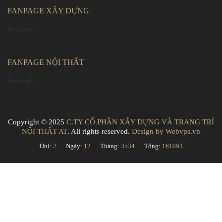
FANPAGE XÂY DỰNG
Facebook
FANPAGE NỘI THẤT
Facebook
Copyright © 2025
C.TY CỔ PHẦN XÂY DỰNG VÀ TRANG TRÍ
NỘI THẤT AT
. All rights reserved.
Design by
Webvps.vn
Onl:
2
Ngày:
12
Tháng:
3534
Tổng:
161093