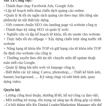
Mô Tả Công việc:
- Thành thạo chạy Facebook Ads, Google Ads:
+Lập kế hoạch triển khai chiến dịch quảng cáo online.
+Quản lý & tối ưu ngân sách quảng cáo theo mục tiêu từng sản
phẩm/dự án nội thất/xây dựng.
- Viết content chuẩn SEO cho landing page và website công ty
- Thành thạo kỹ năng SEO và quản lý web:
+ Nghiên cứu và lập kế hoạch từ khóa, tối ưu onsite cho website.
+ Thực hiện tối ưu offpage + Xây dựng chiến lược tăng traffic tới
website
+ Nâng hạng từ khóa lên TOP và giữ hạng của từ khóa trên TOP
ổn định cho website của công ty
+ Thường xuyên theo dõi tin tức chuyên môn để update thuật
toán mới của Google.
- Quản lý đăng bài trên web và fanpage công ty.
- Biết thêm các kỹ năng: Canva, photoshop,...: Thiết kế hình ảnh,
banner, background, .... Kỹ năng chụp và edit hình ảnh, quay
dựng video.
Quyền lợi:
- Lương cứng thoả thuận, thưởng lễ/tết, hỗ trợ công cụ làm việc.
- Môi trường trẻ trung, tôn trọng sự sáng tạo & đóng góp cá nhân
- Cơ hội thăng tiến lên Digital Leader/Marketing Manager nếu thể