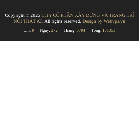
Copyright © 2025
C.TY CỔ PHẦN XÂY DỰNG VÀ TRANG TRÍ
NỘI THẤT AT
. All rights reserved.
Design by
Webvps.vn
Onl:
9
Ngày:
272
Tháng:
3794
Tổng:
161353