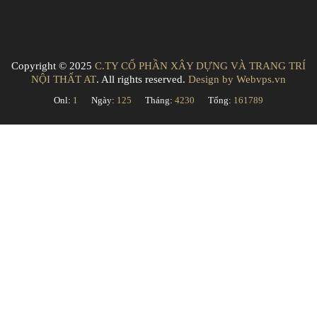
Copyright © 2025
C.TY CỔ PHẦN XÂY DỰNG VÀ TRANG TRÍ
NỘI THẤT AT
. All rights reserved.
Design by
Webvps.vn
Onl:
1
Ngày:
125
Tháng:
4230
Tổng:
161789