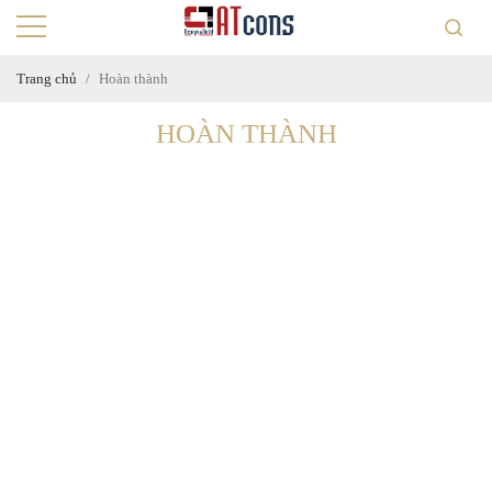
Trang chủ
Hoàn thành
HOÀN THÀNH
Nhân - CC.Lotus
Căn Hộ Chị Ngà -
arden
CC.RichStar