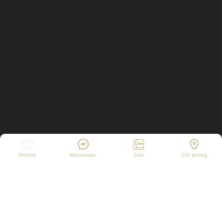
Hotline
Messenger
Zalo
Chỉ đường
Copyright © 2025
C.TY CỔ PHẦN XÂY DỰNG VÀ TRANG TRÍ
NỘI THẤT AT
. All rights reserved.
Design by
Webvps.vn
Onl:
1
Ngày:
202
Tháng:
3452
Tổng:
161011