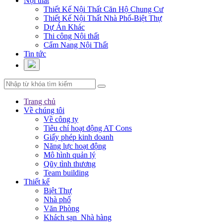
Nội thất
Thiết Kế Nội Thất Căn Hộ Chung Cư
Thiết Kế Nội Thất Nhà Phố-Biệt Thự
Dự Án Khác
Thi công Nội thất
Cẩm Nang Nội Thất
Tin tức
Trang chủ
Về chúng tôi
Về công ty
Tiêu chí hoạt động AT Cons
Giấy phép kinh doanh
Năng lực hoạt động
Mô hình quản lý
Qũy tình thương
Team building
Thiết kế
Biệt Thự
Nhà phố
Văn Phòng
Khách sạn_Nhà hàng