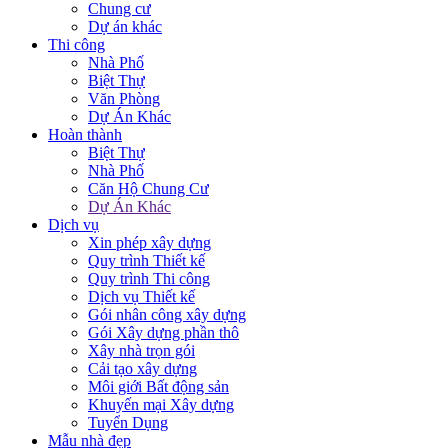
Chung cư
Dự án khác
Thi công
Nhà Phố
Biệt Thự
Văn Phòng
Dự Án Khác
Hoàn thành
Biệt Thự
Nhà Phố
Căn Hộ Chung Cư
Dự Án Khác
Dịch vụ
Xin phép xây dựng
Quy trình Thiết kế
Quy trình Thi công
Dịch vụ Thiết kế
Gói nhân công xây dựng
Gói Xây dựng phần thô
Xây nhà trọn gói
Cải tạo xây dựng
Môi giới Bất động sản
Khuyến mại Xây dựng
Tuyển Dụng
Mẫu nhà đẹp