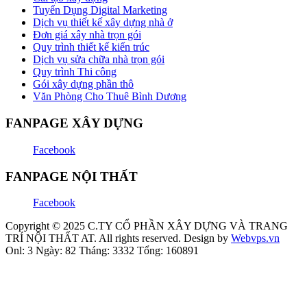
Tuyển Dụng Digital Marketing
Dịch vụ thiết kế xây dựng nhà ở
Đơn giá xây nhà trọn gói
Quy trình thiết kế kiến trúc
Dịch vụ sửa chữa nhà trọn gói
Quy trình Thi công
Gói xây dựng phần thô
Văn Phòng Cho Thuê Bình Dương
FANPAGE XÂY DỰNG
Facebook
FANPAGE NỘI THẤT
Facebook
Copyright © 2025
C.TY CỔ PHẦN XÂY DỰNG VÀ TRANG
TRÍ NỘI THẤT AT
. All rights reserved.
Design by
Webvps.vn
Onl:
3
Ngày:
82
Tháng:
3332
Tổng:
160891