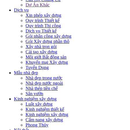
Dự Án Khác
Dịch vụ
Xin phép xây dựng
Quy trình Thiết kế
Quy trình Thi công
Dịch vụ Thiết kế
Gói nhân công xây dựng
Gói Xây dựng phần thô
Xây nhà trọn gói
Cải tạo xây dựng
Môi giới Bất động sản
Khuyến mại Xây dựng
Tuyển Dụng
Mẫu nhà đẹp
Nhà đẹp trong nước
Nhà đẹp nước ngoài
Nhà thép tiền chế
Sân vườn
Kinh nghiệm xây dựng
Luật xây dựng
Kinh nghiệm thiết kế
Kinh nghiệm xây dựng
Cẩm nang xây dựng
Phong Thủy