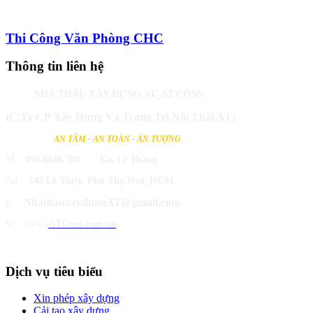
Thi Công Văn Phòng CHC
Thông tin liên hệ
NHÀ THẦU XÂY DỰNG AT_AT CONS
(C.Ty CP Xây Dựng Và Trang Trí Nội Thất AT)
AN TÂM - AN TOÀN - ẤN TƯỢNG
M
:
093.8848.789 Kts Lê Thắng
Ad :
143 Lê Thiệt, Phú Thọ Hoà_HCM.
NhathauxaydungAT@gmail.com
E :
W: www.
A
TCons.com.vn
Dịch vụ tiêu biểu
Xin phép xây dựng
Cải tạo xây dựng