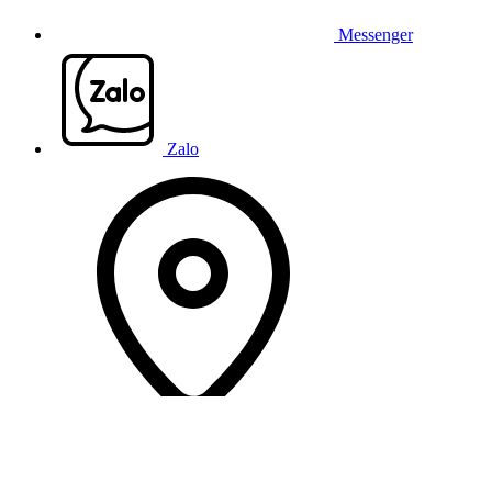
Messenger
Zalo
Chỉ đường
0938848789