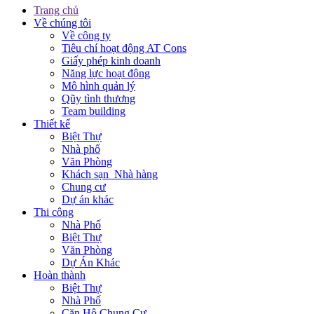
Trang chủ
Về chúng tôi
Về công ty
Tiêu chí hoạt động AT Cons
Giấy phép kinh doanh
Năng lực hoạt động
Mô hình quản lý
Qũy tình thương
Team building
Thiết kế
Biệt Thự
Nhà phố
Văn Phòng
Khách sạn_Nhà hàng
Chung cư
Dự án khác
Thi công
Nhà Phố
Biệt Thự
Văn Phòng
Dự Án Khác
Hoàn thành
Biệt Thự
Nhà Phố
Căn Hộ Chung Cư