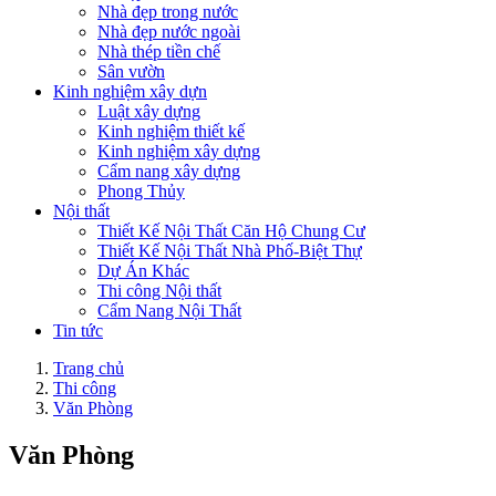
Nhà đẹp trong nước
Nhà đẹp nước ngoài
Nhà thép tiền chế
Sân vườn
Kinh nghiệm xây dựn
Luật xây dựng
Kinh nghiệm thiết kế
Kinh nghiệm xây dựng
Cẩm nang xây dựng
Phong Thủy
Nội thất
Thiết Kế Nội Thất Căn Hộ Chung Cư
Thiết Kế Nội Thất Nhà Phố-Biệt Thự
Dự Án Khác
Thi công Nội thất
Cẩm Nang Nội Thất
Tin tức
Trang chủ
Thi công
Văn Phòng
Văn Phòng