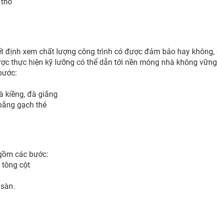
 thô
ết định xem chất lượng công trình có được đảm bảo hay không,
ược thực hiện kỹ lưỡng có thể dẫn tới nền móng nhà không vững
bước:
à kiềng, đà giằng
bằng gạch thẻ
 gồm các bước:
 tông cột
 sàn.