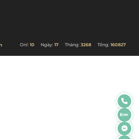
n
Onl:
10
Ngày:
17
Tháng:
3268
Tổng:
160827