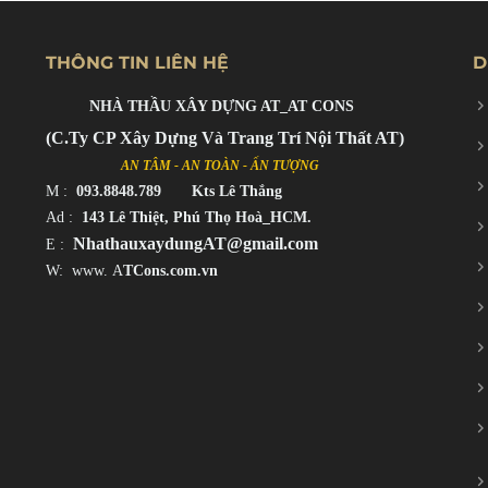
THÔNG TIN LIÊN HỆ
D
NHÀ THẦU XÂY DỰNG AT_AT CONS
(C.Ty CP Xây Dựng Và Trang Trí Nội Thất AT)
AN TÂM - AN TOÀN - ẤN TƯỢNG
M
:
093.8848.789 Kts Lê Thắng
Ad :
143 Lê Thiệt, Phú Thọ Hoà_HCM.
NhathauxaydungAT@gmail.com
E :
W: www.
A
TCons.com.vn