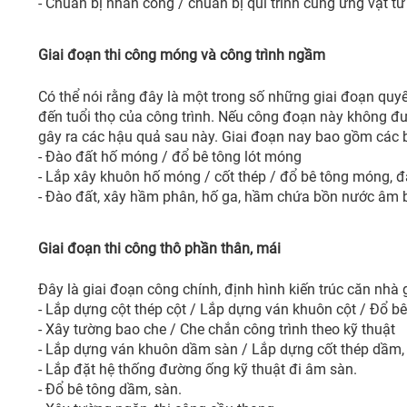
- Chuẩn bị nhân công / chuẩn bị qui trình cung ứng vật tư
Giai đoạn thi công móng và công trình ngầm
Có thể nói rằng đây là một trong số những giai đoạn quy
đến tuổi thọ của công trình. Nếu công đoạn này không đ
gây ra các hậu quả sau này. Giai đoạn nay bao gồm các 
- Đào đất hố móng / đổ bê tông lót móng
- Lắp xây khuôn hố móng / cốt thép / đổ bê tông móng, đ
- Đào đất, xây hầm phân, hố ga, hầm chứa bồn nước âm 
Giai đoạn thi công thô phần thân, mái
Đây là giai đoạn công chính, định hình kiến trúc căn nhà
- Lắp dựng cột thép cột / Lắp dựng ván khuôn cột / Đổ bê
- Xây tường bao che / Che chắn công trình theo kỹ thuật
- Lắp dựng ván khuôn dầm sàn / Lắp dựng cốt thép dầm,
- Lắp đặt hệ thống đường ống kỹ thuật đi âm sàn.
- Đổ bê tông dầm, sàn.