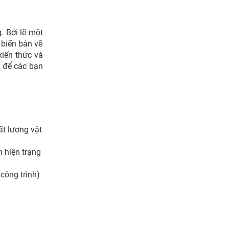
. Bởi lẽ một
 biến bản vẽ
kiến thức và
g để các bạn
ất lượng vật
 hiện trạng
 công trình)