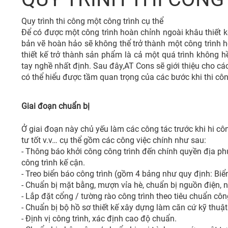
Quy trình thi công một công trình cụ thể
Để có được một công trình hoàn chỉnh ngoài khâu thiết kế
bản vẽ hoàn hảo sẽ không thể trở thành một công trình 
thiết kế trở thành sản phẩm là cả một quá trình không h
tay nghề nhất định. Sau đây,AT Cons sẽ giới thiệu cho cá
có thể hiểu được tầm quan trọng của các bước khi thi côn
Giai đoạn chuẩn bị
Ở giai đoạn này chủ yếu làm các công tác trước khi hi c
tư tốt v.v… cụ thể gồm các công việc chính như sau:
- Thông báo khởi công công trình đến chính quyền địa ph
công trình kế cận.
- Treo biển báo công trình (gồm 4 bảng như quy định: Biển
- Chuẩn bị mặt bằng, mượn vỉa hè, chuẩn bị nguồn điện, 
- Lắp đặt cổng / tường rào công trình theo tiêu chuẩn côn
- Chuẩn bị bộ hồ sơ thiết kế xây dựng làm căn cứ kỹ thuật
- Định vị công trình, xác định cao độ chuẩn.