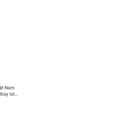
iệt Nam
thủy lợi…