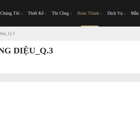
 Chúng Tôi
Thiết Kế
Thi Công
Hoàn Thành
Dịch Vụ
Mẫu
Diệu_Q.3
G DIỆU_Q.3