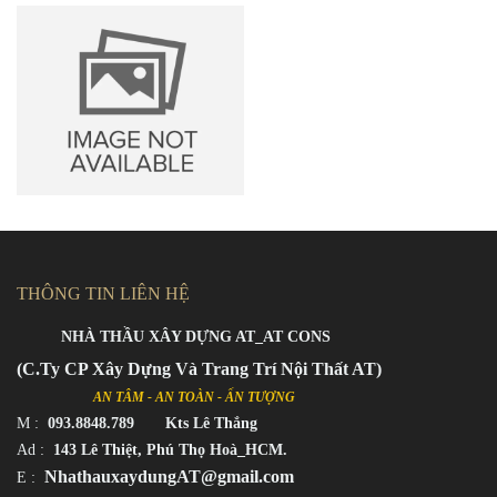
THÔNG TIN LIÊN HỆ
NHÀ THẦU XÂY DỰNG AT_AT CONS
(C.Ty CP Xây Dựng Và Trang Trí Nội Thất AT)
AN TÂM - AN TOÀN - ẤN TƯỢNG
M
:
093.8848.789 Kts Lê Thắng
Ad :
143 Lê Thiệt, Phú Thọ Hoà_HCM.
NhathauxaydungAT@gmail.com
E :