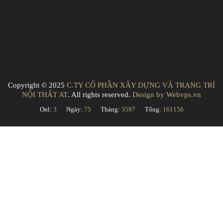
Copyright © 2025
C.TY CỔ PHẦN XÂY DỰNG VÀ TRANG TRÍ
NỘI THẤT AT
. All rights reserved.
Design by
Webvps.vn
Onl:
3
Ngày:
75
Tháng:
3597
Tổng:
161156