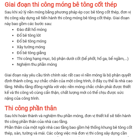
Giai đoạn thi công móng bê tông cốt thép
Sau khi xử lý nền móng bằng phương pháp ép cọc bê tông cốt thép, đơn vị
thị công xây dựng sẽ tiến hành thi công móng bê tông cốt thép. Giai đoạn
này bao gồm các bước sau:
Đào đất hố móng
Đổ bê tông lót
Đổ bê tông móng
Xây tường móng
Đổ bê tông giằng
Thi công hạng mục, bộ phận dưới cốt (bể phốt, hố ga, bể ngầm,…)
Nghiệm thu phần móng
Giai đoạn này yêu cầu tính chính xác rất cao vì nền móng là bộ phận quyết
định thành công, sự chắc chắn của một công trình, ở đây cụ thể là nhà cao
tầng. Nhiều tầng đồng nghĩa với việc nền móng chắc chắn phải được thiết
kế và thi công vô cùng cẩn thận, chất lượng mới có thể chịu được sức
nặng của công trình.
Thi công phần thân
Sau khi hoàn thành và nghiệm thu phần móng, đơn vị thiết kế sẽ tiến hành
thi công phần thân của nhà cao tầng.
Phần thân của một ngôi nhà cao tầng bao gồm hệ thống khung bê tông cốt
thép, sàn, tường và mái. Các công việc mà đơn vị thi công xây dựng cần