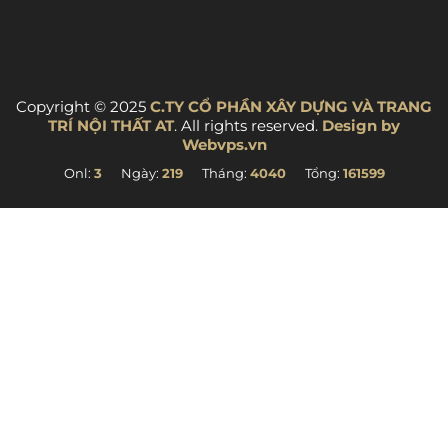
Copyright © 2025
C.TY CỔ PHẦN XÂY DỰNG VÀ TRANG
TRÍ NỘI THẤT AT
. All rights reserved.
Design by
Webvps.vn
Onl:
3
Ngày:
219
Tháng:
4040
Tổng:
161599