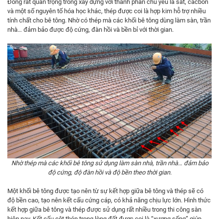
Đóng rất quan trọng trong xây dựng với thành phần chủ yếu là sắt, cacbon
và một số nguyên tố hóa học khác, thép được coi là hợp kim hỗ trợ nhiều
tính chất cho bê tông. Nhờ có thép mà các khối bê tông dùng làm sàn, trần
nhà… đảm bảo được độ cứng, đàn hồi và bền bỉ với thời gian.
Nhờ thép mà các khối bê tông sử dụng làm sàn nhà, trần nhà… đảm bảo
độ cứng, độ đàn hồi và độ bền theo thời gian.
Một khối bê tông được tạo nên từ sự kết hợp giữa bê tông và thép sẽ có
độ bền cao, tạo nên kết cấu cứng cáp, có khả năng chịu lực lớn. Hình thức
kết hợp giữa bê tông và thép được sử dụng rất nhiều trong thi công sàn
hiện nay. Kết cấu cột thép trong lòng đất được coi là “xương sống” giúp