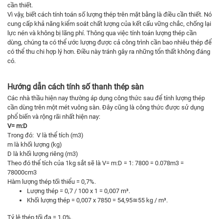
cần thiết.
Vì vậy, biết cách tính toán số lượng thép trên mặt bằng là điều cần thiết. Nó
cung cấp khả năng kiểm soát chất lượng của kết cấu vững chắc, chống lại
lực nén và không bị lãng phí. Thông qua việc tính toán lượng thép cần
dùng, chúng ta có thể ước lượng được cả công trình cần bao nhiêu thép để
có thể thu chi hợp lý hơn. Điều này tránh gây ra những tổn thất không đáng
có.
Hướng dẫn cách tính số thanh thép sàn
Các nhà thầu hiện nay thường áp dụng công thức sau để tính lượng thép
cần dùng trên một mét vuông sàn. Đây cũng là công thức được sử dụng
phổ biến và rộng rãi nhất hiện nay:
V= m:D
Trong đó: V là thể tích (m3)
m là khối lượng (kg)
D là khối lượng riêng (m3)
Theo đó thể tích của 1kg sắt sẽ là V= m:D = 1: 7800 = 0.078m3 =
78000cm3
Hàm lượng thép tối thiểu = 0,7%.
Lượng thép = 0,7 / 100 x 1 = 0,007 m³.
Khối lượng thép = 0,007 x 7850 = 54,95≊55 kg / m³.
Tỷ lệ thép tối đa = 1,0%.