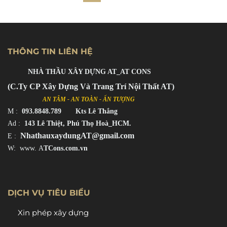
THÔNG TIN LIÊN HỆ
NHÀ THẦU XÂY DỰNG AT_AT CONS
(C.Ty CP Xây Dựng Và Trang Trí Nội Thất AT)
AN TÂM - AN TOÀN - ẤN TƯỢNG
M
:
093.8848.789 Kts Lê Thắng
Ad :
143 Lê Thiệt, Phú Thọ Hoà_HCM.
NhathauxaydungAT@gmail.com
E :
W: www.
A
TCons.com.vn
DỊCH VỤ TIÊU BIỂU
Xin phép xây dựng