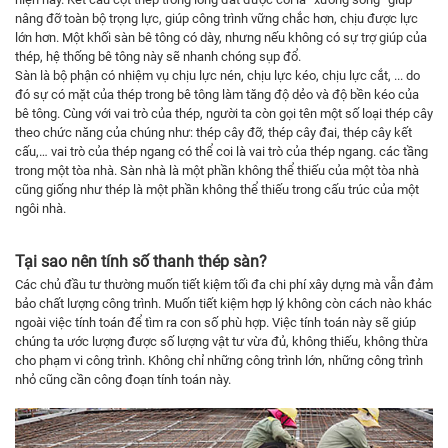
nâng đỡ toàn bộ trọng lực, giúp công trình vững chắc hơn, chịu được lực
lớn hơn. Một khối sàn bê tông có dày, nhưng nếu không có sự trợ giúp của
thép, hệ thống bê tông này sẽ nhanh chóng sụp đổ.
Sàn là bộ phận có nhiệm vụ chịu lực nén, chịu lực kéo, chịu lực cắt, ... do
đó sự có mặt của thép trong bê tông làm tăng độ dẻo và độ bền kéo của
bê tông. Cùng với vai trò của thép, người ta còn gọi tên một số loại thép cây
theo chức năng của chúng như: thép cây đỡ, thép cây đai, thép cây kết
cấu,… vai trò của thép ngang có thể coi là vai trò của thép ngang. các tầng
trong một tòa nhà. Sàn nhà là một phần không thể thiếu của một tòa nhà
cũng giống như thép là một phần không thể thiếu trong cấu trúc của một
ngôi nhà.
Tại sao nên tính số thanh thép sàn?
Các chủ đầu tư thường muốn tiết kiệm tối đa chi phí xây dựng mà vẫn đảm
bảo chất lượng công trình. Muốn tiết kiệm hợp lý không còn cách nào khác
ngoài việc tính toán để tìm ra con số phù hợp. Việc tính toán này sẽ giúp
chúng ta ước lượng được số lượng vật tư vừa đủ, không thiếu, không thừa
cho phạm vi công trình. Không chỉ những công trình lớn, những công trình
nhỏ cũng cần công đoạn tính toán này.