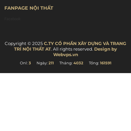
FANPAGE NỘI THẤT
Facebook
Copyright © 2025
C.TY CỔ PHẦN XÂY DỰNG VÀ TRANG
TRÍ NỘI THẤT AT
. All rights reserved.
Design by
Webvps.vn
Onl:
3
Ngày:
211
Tháng:
4032
Tổng:
161591