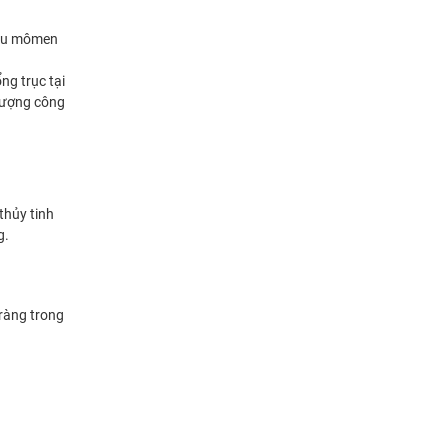
chịu mômen
ng trục tại
lượng công
thủy tinh
g.
 ràng trong