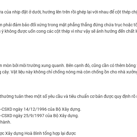
ủa nhịp đặt ở dưới, hướng lên trên rồi ghép lại với nhau để cột thép 
ên phải đảm bảo đối xứng trong mặt phẳng thẳng đứng chứa trục hoặc tổ
 ý không được uốn cong các cột thép vì như vậy sẽ ảnh hưởng đến chất 
n mòn bởi môi trường xung quanh. Bên cạnh đó, cũng cần có thêm bông 
rong cây. Vật liệu này không chỉ chống nóng mà còn chống ồn cho nhà xưởn
 thường tuân theo một số yêu cầu và tiêu chuẩn cơ bản được quy định rõ
D-CSXD ngày 14/12/1996 của Bộ Xây dựng.
D-CSXD ngày 25/9/1997 của Bộ Xây dựng.
 hành.
được Xây dựng Hoà Bình tổng hợp lại được