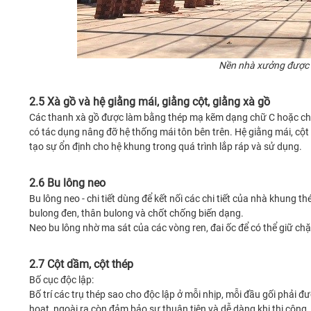
Nền nhà xưởng được đ
2.5 Xà gồ và hệ giằng mái, giằng cột, giằng xà gồ
Các thanh xà gồ được làm bằng thép mạ kẽm dạng chữ C hoặc chữ
có tác dụng nâng đỡ hệ thống mái tôn bên trên. Hệ giằng mái, cột
tạo sự ổn định cho hệ khung trong quá trình lắp ráp và sử dụng.
2.6 Bu lông neo
Bu lông neo - chi tiết dùng để kết nối các chi tiết của nhà khung 
bulong đen, thân bulong và chốt chống biến dạng.
Neo bu lông nhờ ma sát của các vòng ren, đai ốc để có thể giữ chặt
2.7 Cột dầm, cột thép
Bố cục độc lập:
Bố trí các trụ thép sao cho độc lập ở mỗi nhịp, mỗi đầu gối phải đ
hoạt, ngoài ra còn đảm bảo sự thuận tiện và dễ dàng khi thi công.