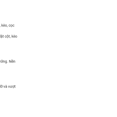
 kèo, cọc
ặt cột, kèo
xưởng. Nền
đỡ và vượt