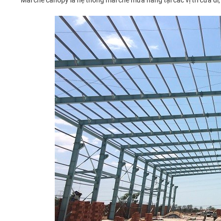
Mái che canopy là hệ thống mái che mưa nắng tại các vị trí cửa đi,