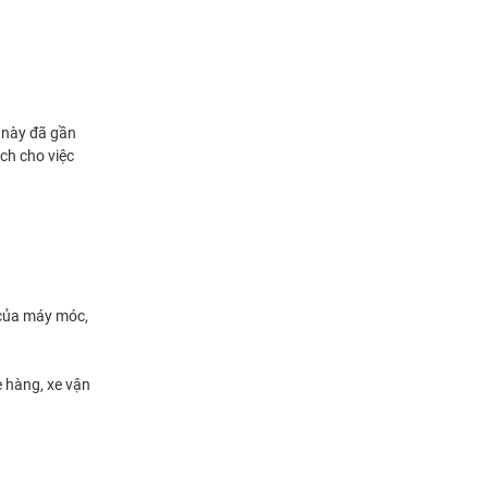
g này đã gần
ch cho việc
 của máy móc,
e hàng, xe vận