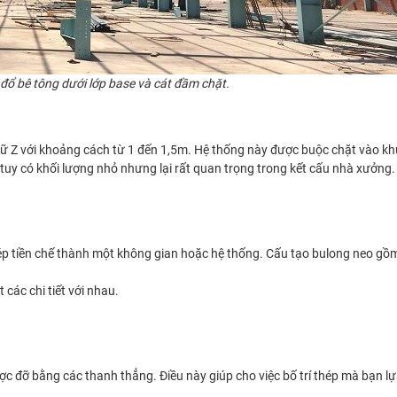
ổ bê tông dưới lớp base và cát đầm chặt.
 Z với khoảng cách từ 1 đến 1,5m. Hệ thống này được buộc chặt vào kh
 tuy có khối lượng nhỏ nhưng lại rất quan trọng trong kết cấu nhà xưởng
thép tiền chế thành một không gian hoặc hệ thống. Cấu tạo bulong neo gồm:
 các chi tiết với nhau.
ược đỡ bằng các thanh thẳng. Điều này giúp cho việc bố trí thép mà bạn lự