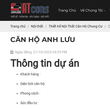
Trang Chủ
Về Chúng Tôi
Trang chủ
Nội thất
Thiết Kế Nội Thất Căn Hộ Chung Cư
C
CĂN HỘ ANH LƯU
Ngày đăng: 21/10/2025 04:55 PM
Thông tin dự án
Khách hàng :
Diện tích căn hộ:
Phong cách :
Sức đầu tư :