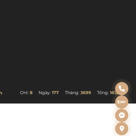
n
Onl:
8
Ngày:
177
Tháng:
3699
Tổng:
161258