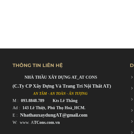
THÔNG TIN LIÊN HỆ
D
NHÀ THẦU XÂY DỰNG AT_AT CONS
(C.Ty CP Xây Dựng Và Trang Trí Nội Thất AT)
AN TÂM - AN TOÀN - ẤN TƯỢNG
M
:
093.8848.789 Kts Lê Thắng
Ad :
143 Lê Thiệt, Phú Thọ Hoà_HCM.
NhathauxaydungAT@gmail.com
E :
W: www.
A
TCons.com.vn