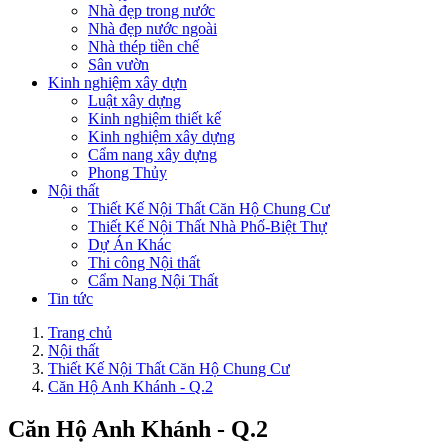
Nhà đẹp trong nước
Nhà đẹp nước ngoài
Nhà thép tiền chế
Sân vườn
Kinh nghiệm xây dựn
Luật xây dựng
Kinh nghiệm thiết kế
Kinh nghiệm xây dựng
Cẩm nang xây dựng
Phong Thủy
Nội thất
Thiết Kế Nội Thất Căn Hộ Chung Cư
Thiết Kế Nội Thất Nhà Phố-Biệt Thự
Dự Án Khác
Thi công Nội thất
Cẩm Nang Nội Thất
Tin tức
Trang chủ
Nội thất
Thiết Kế Nội Thất Căn Hộ Chung Cư
Căn Hộ Anh Khánh - Q.2
Căn Hộ Anh Khánh - Q.2