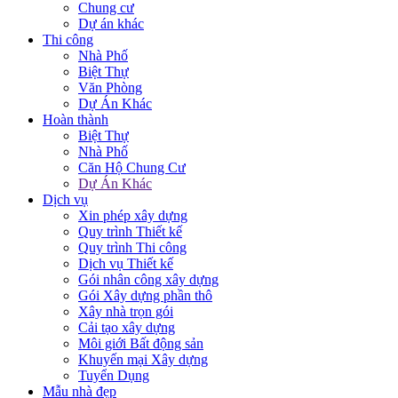
Chung cư
Dự án khác
Thi công
Nhà Phố
Biệt Thự
Văn Phòng
Dự Án Khác
Hoàn thành
Biệt Thự
Nhà Phố
Căn Hộ Chung Cư
Dự Án Khác
Dịch vụ
Xin phép xây dựng
Quy trình Thiết kế
Quy trình Thi công
Dịch vụ Thiết kế
Gói nhân công xây dựng
Gói Xây dựng phần thô
Xây nhà trọn gói
Cải tạo xây dựng
Môi giới Bất động sản
Khuyến mại Xây dựng
Tuyển Dụng
Mẫu nhà đẹp