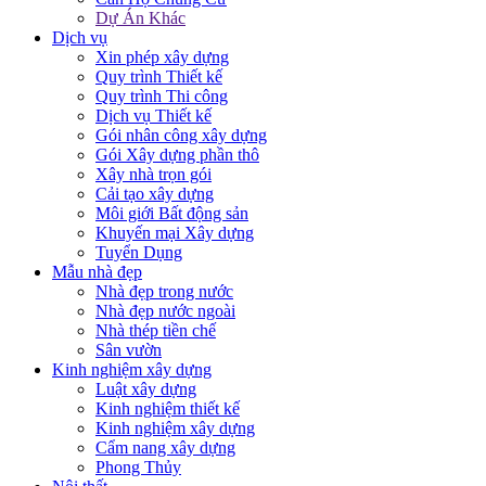
Dự Án Khác
Dịch vụ
Xin phép xây dựng
Quy trình Thiết kế
Quy trình Thi công
Dịch vụ Thiết kế
Gói nhân công xây dựng
Gói Xây dựng phần thô
Xây nhà trọn gói
Cải tạo xây dựng
Môi giới Bất động sản
Khuyến mại Xây dựng
Tuyển Dụng
Mẫu nhà đẹp
Nhà đẹp trong nước
Nhà đẹp nước ngoài
Nhà thép tiền chế
Sân vườn
Kinh nghiệm xây dựng
Luật xây dựng
Kinh nghiệm thiết kế
Kinh nghiệm xây dựng
Cẩm nang xây dựng
Phong Thủy