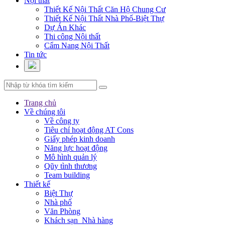
Nội thất
Thiết Kế Nội Thất Căn Hộ Chung Cư
Thiết Kế Nội Thất Nhà Phố-Biệt Thự
Dự Án Khác
Thi công Nội thất
Cẩm Nang Nội Thất
Tin tức
Trang chủ
Về chúng tôi
Về công ty
Tiêu chí hoạt động AT Cons
Giấy phép kinh doanh
Năng lực hoạt động
Mô hình quản lý
Qũy tình thương
Team building
Thiết kế
Biệt Thự
Nhà phố
Văn Phòng
Khách sạn_Nhà hàng