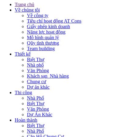
Trang chủ
Về chúng tôi
Về công ty
Tiêu chí hoạt động AT Cons
Giấy phép kinh doanh
Năng lực hoạt động
Mô hình quản lý
Qũy tình thương
Team building
Thiết kế
Biệt Thự
Nhà phố
Văn Phòng
Khách sạn_Nhà hàng
Chung cư
Dự án khác
Thi công
Nhà Phố
Biệt Thự
Văn Phòng
Dự Án Khác
Hoàn thành
Biệt Thự
Nhà Phố
Căn Hộ Chung Cư