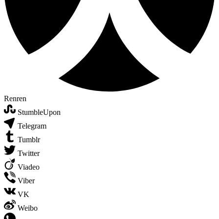
Renren
StumbleUpon
Telegram
Tumblr
Twitter
Viadeo
Viber
VK
Weibo