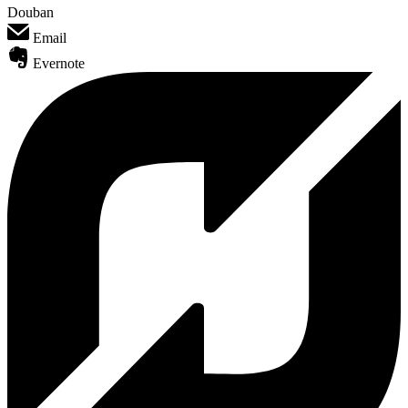
Douban
Email
Evernote