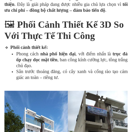
thiện
. Đây là giải pháp đang được nhiều gia chủ lựa chọn vì
tối
ưu chi phí – đồng bộ chất lượng – đảm bảo tiến độ
.
🖼️
Phối Cảnh Thiết Kế 3D So
Với Thực Tế Thi Công
🔹
Phối cảnh thiết kế:
Phong cách
nhà phố hiện đại
, với điểm nhấn là
trục đá
ốp chạy dọc mặt tiền
, ban công kính cường lực, tông trắng
chủ đạo.
Sân trước thoáng đãng, có cây xanh và cổng rào tạo cảm
giác an toàn – riêng tư.