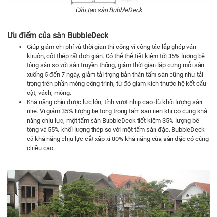
Cấu tạo sàn BubbleDeck
Ưu điểm của sàn BubbleDeck
Giúp giảm chi phí và thời gian thi công vì công tác lắp ghép ván
khuôn, cốt thép rất đơn giản. Có thể thể tiết kiệm tới 35% lượng bê
tông sàn so với sàn truyền thống, giảm thời gian lắp dựng mỗi sàn
xuống 5 đến 7 ngày, giảm tải trọng bản thân tấm sàn cũng như tải
trọng trên phần móng công trình, từ đó giảm kích thước hệ kết cấu
cột, vách, móng.
Khả năng chịu được lực lớn, tính vượt nhịp cao dù khối lượng sàn
nhẹ. Vì giảm 35% lượng bê tông trong tấm sàn nên khi có cùng khả
năng chịu lực, một tấm sàn BubbleDeck tiết kiệm 35% lượng bê
tông và 55% khối lượng thép so với một tấm sàn đặc. BubbleDeck
có khả năng chịu lực cắt xấp xỉ 80% khả năng của sàn đặc có cùng
chiều cao.