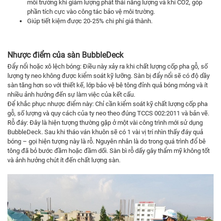
môi trường khi giảm lượng phát thải năng lượng và khí CO2, góp
phần tích cực vào công tác bảo vệ môi trường.
Giúp tiết kiệm được 20-25% chi phí giá thành.
Nhược điểm của sàn BubbleDeck
Đẩy nổi hoặc xô lệch bóng: Điều này xảy ra khi chất lượng cốp pha gỗ, số
lượng ty neo không được kiểm soát kỹ lưỡng. Sàn bị đẩy nổi sẽ có độ dầy
sàn tăng hơn so với thiết kế, lớp bảo vệ bê tông đỉnh quả bóng mỏng và ít
nhiều ảnh hưởng đến sự làm việc của kết cấu.
Để khắc phục nhược điểm này: Chỉ cần kiểm soát kỹ chất lượng cốp pha
gỗ, số lượng và quy cách của ty neo theo đúng TCCS 002:2011 và bản vẽ.
Rỗ đáy: Đây là hiện tượng thường gặp ở một vài công trình mới sử dụng
BubbleDeck. Sau khi tháo ván khuôn sẽ có 1 vài vị trí nhìn thấy đáy quả
bóng – gọi hiện tượng này là rỗ. Nguyên nhân là do trong quá trình đổ bê
tông đã bỏ bước đầm hoặc đầm dối. Sàn bì rỗ dấy gây thẩm mỹ không tốt
và ảnh hưởng chút ít đến chất lượng sàn.