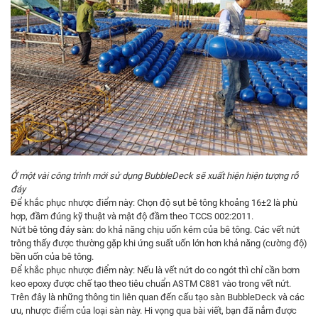
Ở một vài công trình mới sử dụng BubbleDeck sẽ xuất hiện hiện tượng rỗ
đáy
Để khắc phục nhược điểm này: Chọn độ sụt bê tông khoảng 16±2 là phù
hợp, đầm đúng kỹ thuật và mật độ đầm theo TCCS 002:2011.
Nứt bê tông đáy sàn: do khả năng chịu uốn kém của bê tông. Các vết nứt
trông thấy được thường gặp khi ứng suất uốn lớn hơn khả năng (cường độ)
bền uốn của bê tông.
Để khắc phục nhược điểm này: Nếu là vết nứt do co ngót thì chỉ cần bơm
keo epoxy được chế tạo theo tiêu chuẩn ASTM C881 vào trong vết nứt.
Trên đây là những thông tin liên quan đến cấu tạo sàn BubbleDeck và các
ưu, nhược điểm của loại sàn này. Hi vọng qua bài viết, bạn đã nắm được